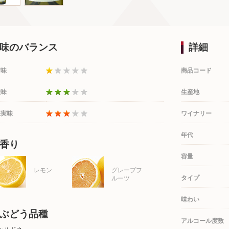
味のバランス
詳細
甘味
商品コード
酸味
生産地
果実味
ワイナリー
年代
香り
容量
レモン
グレープフ
タイプ
ルーツ
味わい
ぶどう品種
アルコール度数