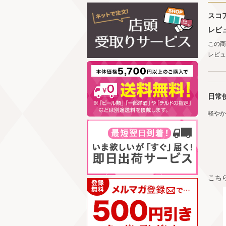
スコ
レビ
この商
レビュ
日常
軽やか
こち