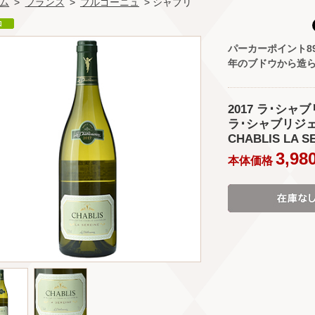
ム
>
フランス
>
ブルゴーニュ
> シャブリ
パーカーポイント8
年のブドウから造ら
2017 ラ･シャ
ラ･シャブリジェンヌ
CHABLIS LA SE
3,98
本体価格