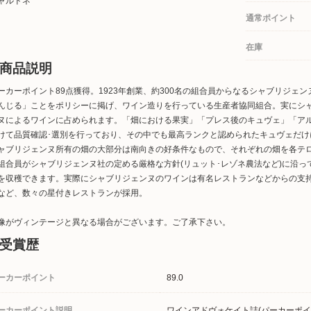
ャルドネ
通常ポイント
在庫
商品説明
ーカーポイント89点獲得。1923年創業、約300名の組合員からなるシャブリジェ
んじる」ことをポリシーに掲げ、ワイン造りを行っている生産者協同組合。実にシ
ヌによるワインに占められます。「畑における果実」「プレス後のキュヴェ」「ア
けて品質確認･選別を行っており、その中でも最高ランクと認められたキュヴェだ
ャブリジェンヌ所有の畑の大部分は南向きの好条件なもので、それぞれの畑を各テ
組合員がシャブリジェンヌ社の定める厳格な方針(リュット･レゾネ農法など)に沿
を収穫できます。実際にシャブリジェンヌのワインは有名レストランなどからの支
など、数々の星付きレストランが採用。
像がヴィンテージと異なる場合がございます。ご了承下さい。
受賞歴
ーカーポイント
89.0
ーカーポイント説明
ワインアドヴォケイト誌(パーカーポイ