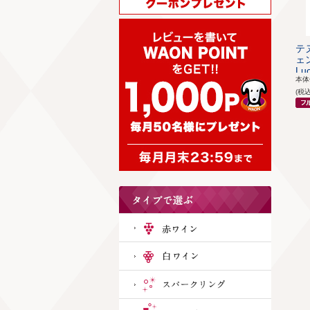
テ
ェン
Luc
本
(税