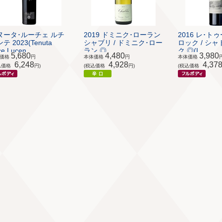
ヌータ･ルーチェ ルチ
2019 ドミニク･ローラン
2016 レ･ト
テ 2023(Tenuta
シャブリ / ドミニク･ロー
ロック / シ
e Lucen...
ラン ◎...
ク ◎(L...
5,680
4,480
3,980
体価格
円
本体価格
円
本体価格
6,248
4,928
4,37
込価格
円)
(税込価格
円)
(税込価格