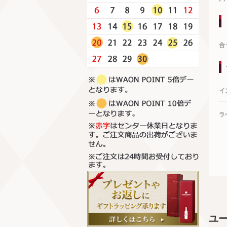
合
イ
ラ
ユ