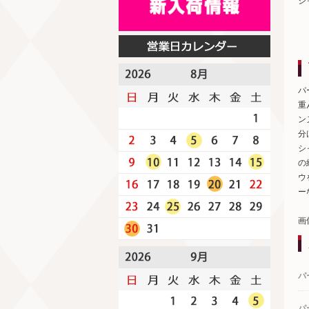
シ
パ
重
ン
分
シ
の
ウ
ー
画
パ
パ