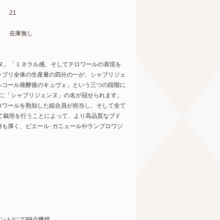
21
在庫無し
ンヌ。「ミネラル感、そしてテロワールの表現を
ャブリ全体の生産量の四分の一が、シャブリジェ
ルコール発酵後のキュヴェ」という三つの段階に
けに「シャブリジェンヌ」の名が冠せられます。
ロワールを熟知した組合員が担当し、そして全て
って栽培を行うことによって、より高品質なブド
持も厚く、ピエール･ガニェールやランブロワジ
ント)にて89点獲得