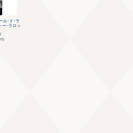
ゥール･ド･ラ
ャトー･ラロッ
円
8
円)