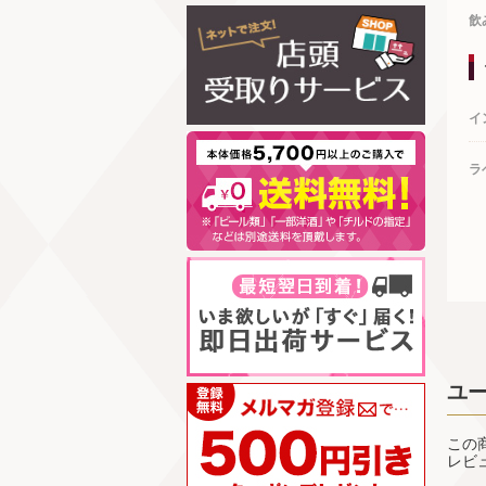
飲
イ
ラ
ユ
この
レビ