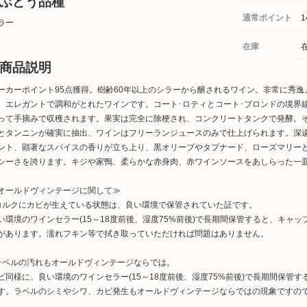
ぶどう品種
通常ポイント
1
ラー
在庫
商品説明
ーカーポイント95点獲得。樹齢60年以上のシラーから醸されるワイン。非常に秀
、エレガントで調和がとれたワインです。コート･ロティとコート･ブロンドの境界
って手摘みで収穫されます。果実は完全に除梗され、コンクリートタンクで発酵。
とタンニンが確実に抽出、ワインはフリーランジュースのみで仕上げられます。深
ント、顕著なスパイスの香りが立ち上り、黒オリーブやタプナード、ローズマリー
シーさを誇ります。キジや家鴨、柔らかな赤身肉、赤ワインソースをあしらった一
オールドヴィンテージに関して≫
コルクにカビが生えている状態は、良い環境で保管されていた証です。
い環境のワインセラー(15～18度前後、湿度75%前後)で長期間保管すると、キャ
があります。濡れフキン等で拭き取っていただければ問題はありません。
ラベルの汚れもオールドヴィンテージならでは。
ビ同様に、良い環境のワインセラー(15～18度前後、湿度75%前後)で長期間保管す
す。ラベルのシミやシワ、カビ発生もオールドヴィンテージならではの現象ですの