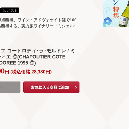
5点獲得。ワイン・アドヴォケイト誌で100
も獲得する、実力派ワイナリー「ミシェル･
ィエ コートロティ･ラ･モルドレ / ミ
エ ◎(CHAPOUTIER COTE
DOREE 1995 ◎)
00
円 (
税込価格
28,380
円
)