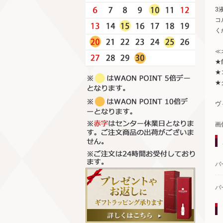
3
コ
く
≪
★
★
★
ヴ
画
パ
パ