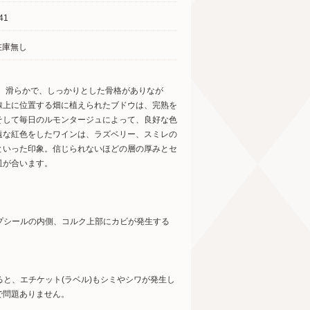
41
在庫無し
逸。滑らかで、しっかりとした骨格がありなが
線上に位置する畑に植えられたブドウは、完熟を
そして毎日のルモンタージュによって、良好な色
遠な紅色をしたワインは、ラズベリー、スミレの
といった印象。信じられないほどの層の厚みとセ
皿が合います。
ップシールの内側、コルク上部にカビが発生する
ると、エチケット(ラベル)もシミやシワが発生し
で問題ありません。