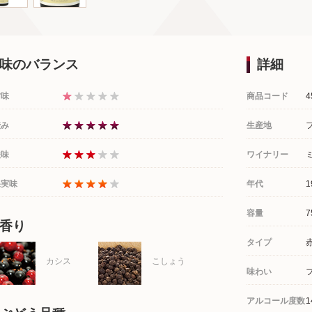
味のバランス
詳細
甘味
商品コード
4
渋み
生産地
酸味
ワイナリー
果実味
年代
1
容量
7
香り
タイプ
カシス
こしょう
味わい
アルコール度数
1