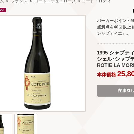
ム
>
フランス
>
コート・デュ・ローヌ
> コート・ロティ
パーカーポイント9
点満点を40回以上
シャプティエ」。
1995 シャプテ
シェル･シャプティ
ROTIE LA MOR
25,8
本体価格