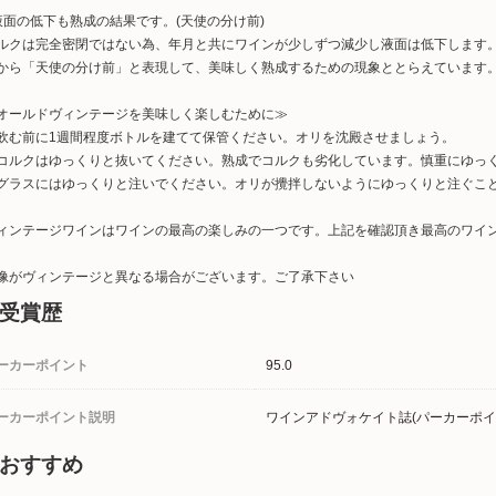
液面の低下も熟成の結果です。(天使の分け前)
ルクは完全密閉ではない為、年月と共にワインが少しずつ減少し液面は低下します
から「天使の分け前」と表現して、美味しく熟成するための現象ととらえています
オールドヴィンテージを美味しく楽しむために≫
飲む前に1週間程度ボトルを建てて保管ください。オリを沈殿させましょう。
コルクはゆっくりと抜いてください。熟成でコルクも劣化しています。慎重にゆっ
グラスにはゆっくりと注いでください。オリが攪拌しないようにゆっくりと注ぐこ
ィンテージワインはワインの最高の楽しみの一つです。上記を確認頂き最高のワイ
像がヴィンテージと異なる場合がございます。ご了承下さい
受賞歴
ーカーポイント
95.0
ーカーポイント説明
ワインアドヴォケイト誌(パーカーポイ
おすすめ