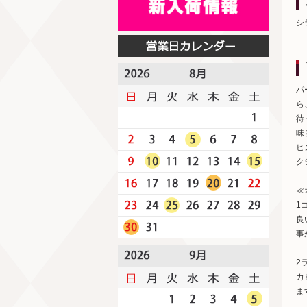
シ
パ
ら
待
味
ヒ
ク
≪
1
良
事
2
カ
ま