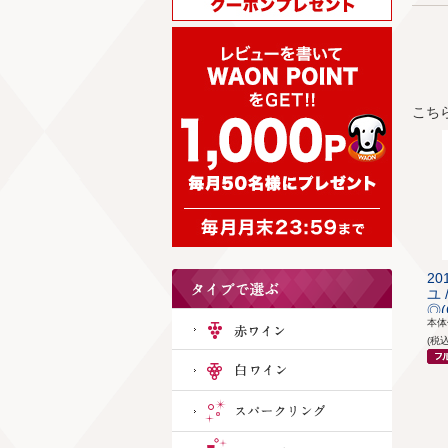
こち
2
ユ
◎(
本
(税