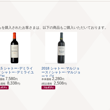
らを購入されたお客さまは、以下の商品もご購入いただいております。
015 シャトー･デミライ
2018 シャトー･マルジョ
 / シャトー･デミライユ
ース / シャトー･マルジョ
CH...
ース ◎(...
7,580
2,280
体価格
円
本体価格
円
8,338
2,508
込価格
円)
(税込価格
円)