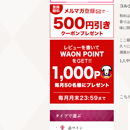
コル
初めは
香りは
味に関
ここ最
久々に
感覚が
1人
こち