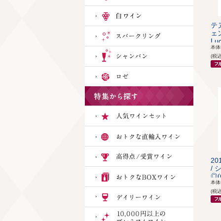
テ
ェン
Luc
本
(税
2
/
◎(
本
(税