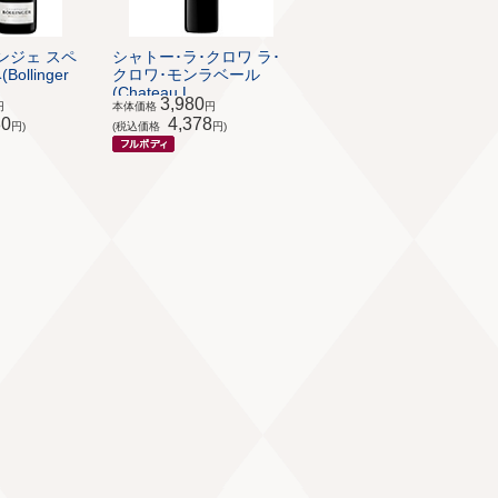
ンジェ スペ
シャトー･ラ･クロワ ラ･
llinger
クロワ･モンラベール
(Chateau L...
3,980
円
本体価格
円
80
4,378
円)
(税込価格
円)