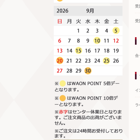
受
受
合
イ
ラ