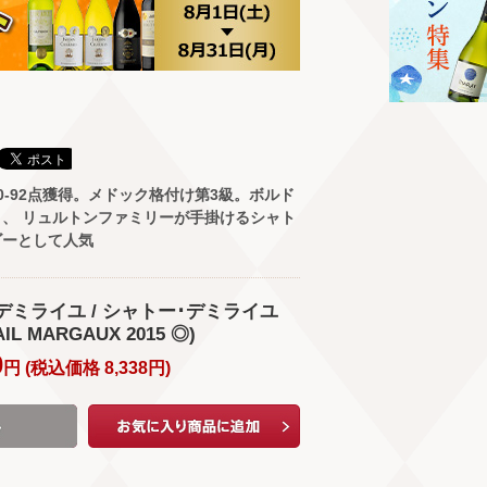
0-92点獲得。メドック格付け第3級。ボルド
、 リュルトンファミリーが手掛けるシャト
ゴーとして人気
･デミライユ / シャトー･デミライユ
IL MARGAUX 2015 ◎)
0
円 (
税込価格
8,338
円
)