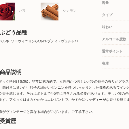
容量
バラ
シナモン
タイプ
味わい
ぶどう品種
アルコール度数
ベルネ･ソーヴィニヨン/メルロ/プティ・ヴェルド/0
通常ポイント
在庫
商品説明
ドック格付け第3級。非常に魅力的で、女性的かつ芳しいバラの花弁の香りがグラ
、肉付きは良いが、粒子の細かいタンニンを持つしっかりとした骨格のあるワイン
ク香を感じます。それはボトルで4-5年に包含される必要があります。美しい紫の
ます。アタックはまろやかかつエレガントで、かすかにウッディーがな香りを感じ
像がヴィンテージと異なる場合がございます。ご了承下さい。
受賞歴