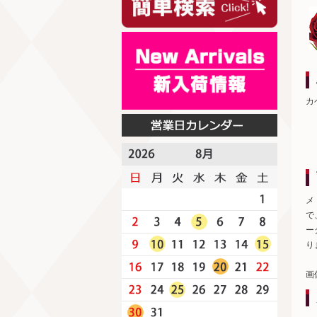
カ
メ
で
ー
り
画