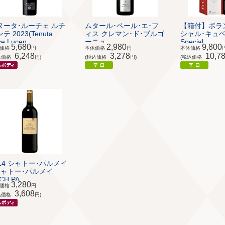
ヌータ･ルーチェ ルチ
ムタール･ペール･エ･フ
【箱付】ボラ
テ 2023(Tenuta
ィス クレマン･ド･ブルゴ
シャル･キュベ(Bo
e Lucen...
ーニュ ...
Special...
5,680
2,980
9,800
体価格
円
本体価格
円
本体価格
6,248
3,278
10,7
込価格
円)
(税込価格
円)
(税込価格
014 シャトー･パルメイ
 シャトー･パルメイ
CH PA...
3,280
体価格
円
3,608
込価格
円)