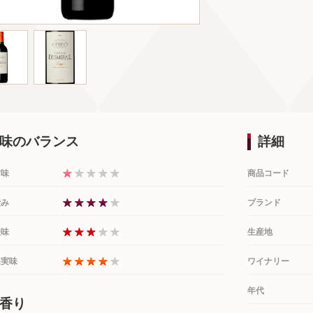
味のバランス
詳細
甘味
商品コード
渋み
ブランド
酸味
生産地
果実味
ワイナリー
年代
香り