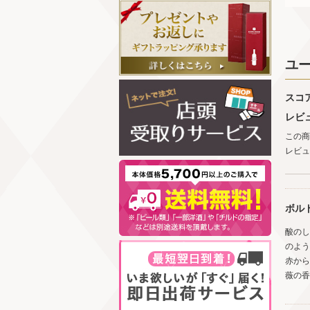
ユ
スコ
レビ
この商
レビュ
ボル
酸のし
のよう
赤から
薇の香