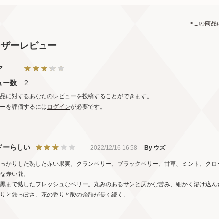
>この商品
ーザーレビュー
ア
ュー数
2
品に対するあなたのレビューを投稿することができます。
ーを評価するには
ログイン
が必要です。
ドーらしい
2022/12/16 16:58
By ウズ
っかりした熟した赤い果実。クランベリー、ブラックベリー、甘草、ミント、クロ
な赤い花。
黒まで熟したフレッシュなベリー。丸みのあるサンと仄かな苦み、細かく溶け込ん
りと鉄っぽさ。花の香りと酸の余韻が長く続く。