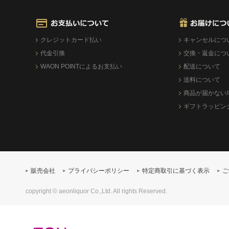
クレジットカード払い
キャンセルにつ
代金引換
交換・返金につ
WAON POINTによるお支払い
配送について
送料について
商品が届かない
ギフトラッピン
販売会社
プライバシーポリシー
特定商取引に基づく表示
ご
copyright © aeonliquor Co.,Ltd. All rights Reserved.