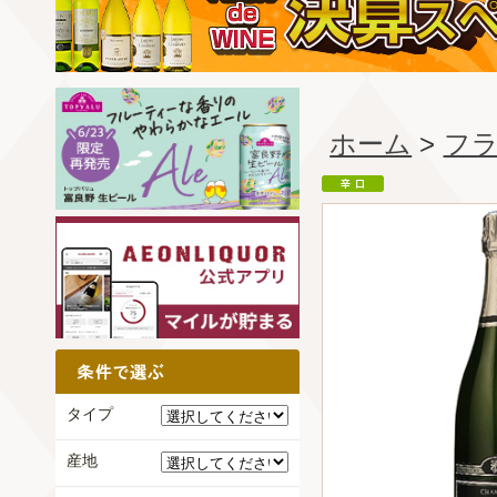
ホーム
>
フ
タイプ
産地