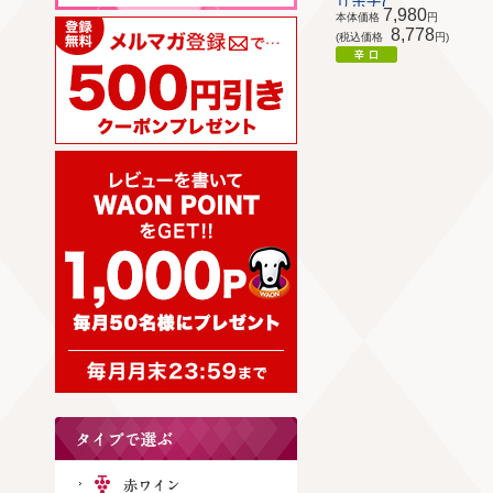
リポナ(...
7,980
本体価格
円
8,778
(税込価格
円)