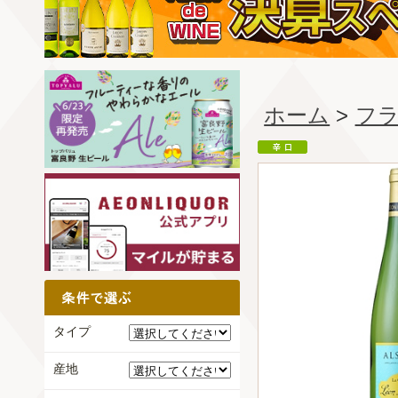
ホーム
>
フ
タイプ
産地