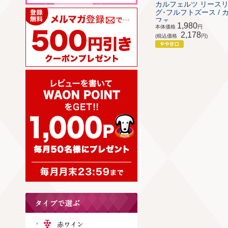
カルフェルツ リース
グ･フルフトズース / 
フェ...
1,980
本体価格
円
2,178
(税込価格
円)