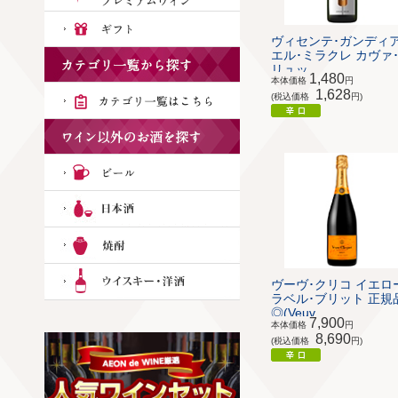
ヴィセンテ･ガンディ
エル･ミラクレ カヴァ
リュッ...
1,480
本体価格
円
1,628
(税込価格
円)
ヴーヴ･クリコ イエロ
ラベル･ブリット 正規
◎(Veuv...
7,900
本体価格
円
8,690
(税込価格
円)