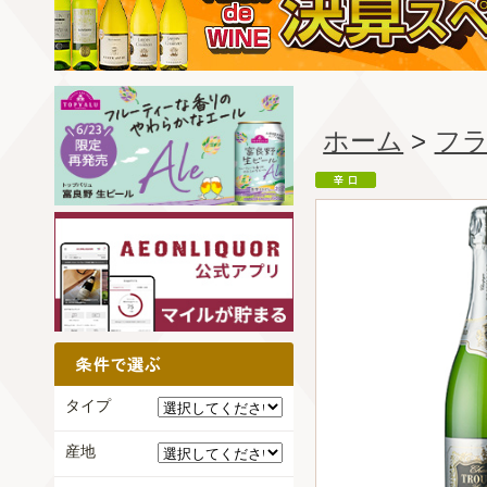
ホーム
>
フ
タイプ
産地