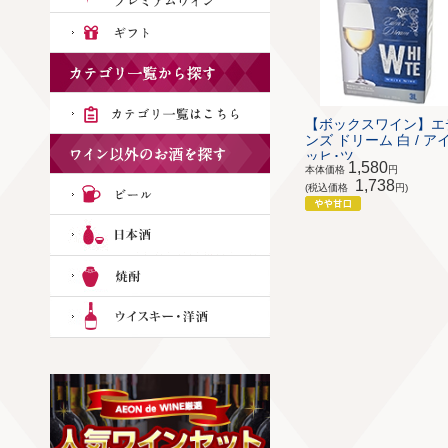
【ボックスワイン】エ
ンズ ドリーム 白 / ア
ッヒ･ツ...
1,580
本体価格
円
1,738
(税込価格
円)