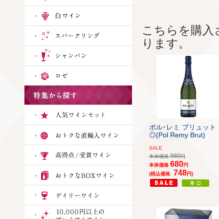
こちらを購入
ります。
ポル･レミ ブリュット
◎(Pol Remy Brut)
SALE
980
本体価格
円
680
本体価格
円
748
(税込価格
円)