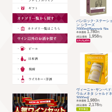
バンロック･ステーシ
ン シラーズ
2000ml(Banrock Sta...
1,780
本体価格
円
1,958
(税込価格
円)
ヴィーニャ･サン･ペド
ウルメネタ シャルド
3000ml(...
1,980
本体価格
円
2,178
(税込価格
円)