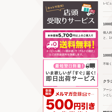
レビュ
10
個人的
と、1
100
不味く
クラ
アーシ
ンとし