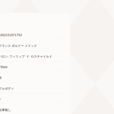
3262151971753
フランス ボルドー メドック
バロン･フィリップ･ド･ロスチャイルド
750ml
赤
フルボディ
9
在庫無し