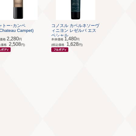
ャトー･カンペ
コノスル カベルネソーヴ
Chateau Campet)
ィニヨン レゼルバ エス
ペシャル...
2,280
1,480
体価格
円
本体価格
円
2,508
1,628
込価格
円)
(税込価格
円)