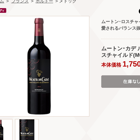
ム
>
フランス
>
ボルドー
> メドック
ムートン･ロスチャ
愛されるバランス
ムートン･カデ 
スチャイルド(MOU
1,75
本体価格