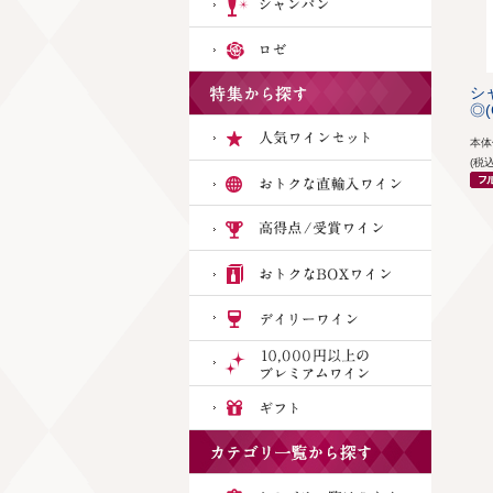
シ
◎(
本
(税