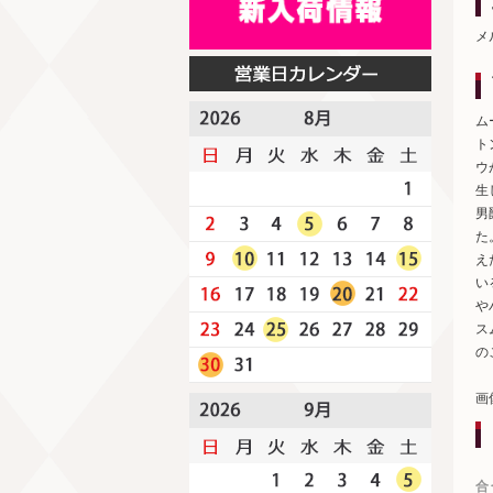
メ
ム
ト
ウ
生
男
た
え
い
や
ス
の
画
合