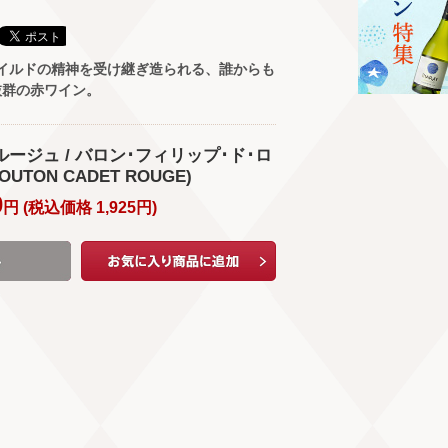
イルドの精神を受け継ぎ造られる、誰からも
抜群の赤ワイン。
ルージュ / バロン･フィリップ･ド･ロ
TON CADET ROUGE)
0
円 (
税込価格
1,925
円
)