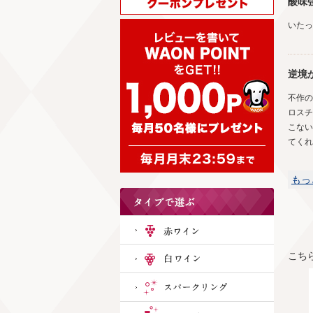
酸味
いたっ
逆境
不作の
ロスチ
こない
てくれ
もっ
こち