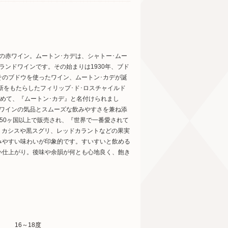
の赤ワイン。ムートン･カデは、シャトー･ムー
ランドワインです。その始まりは1930年、ブド
そのブドウを使ったワイン、ムートン･カデが誕
新をもたらしたフィリップ･ド･ロスチャイルド
込めて、『ムートン･カデ』と名付けられまし
ーワインの気品とスムーズな飲みやすさを兼ね添
50ヶ国以上で販売され、『世界で一番愛されて
調べ) カシスや黒スグリ、レッドカラントなどの果実
みやすい味わいが印象的です。すいすいと飲める
い仕上がり。後味や余韻が何とも心地良く、飽き
16～18度