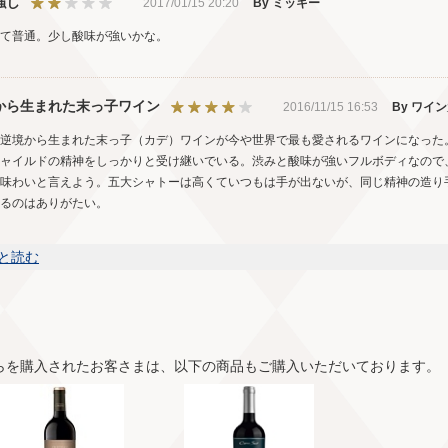
強し
2017/01/15 20:20
By ミッキー
て普通。少し酸味が強いかな。
から生まれた末っ子ワイン
2016/11/15 16:53
By ワイ
逆境から生まれた末っ子（カデ）ワインが今や世界で最も愛されるワインになった
ャイルドの精神をしっかりと受け継いでいる。渋みと酸味が強いフルボディなので
味わいと言えよう。五大シャトーは高くていつもは手が出ないが、同じ精神の造り
るのはありがたい。
と読む
らを購入されたお客さまは、以下の商品もご購入いただいております。