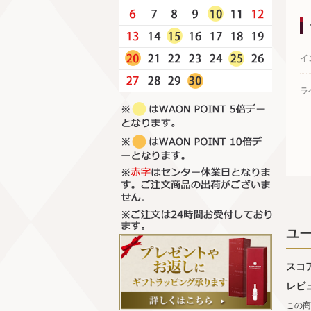
イ
ラ
ユ
スコ
レビ
この商