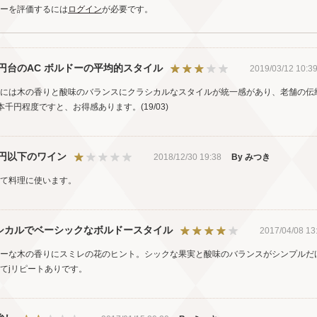
ーを評価するには
ログイン
が必要です。
00円台のAC ボルドーの平均的スタイル
2019/03/12 10:3
には木の香りと酸味のバランスにクラシカルなスタイルが統一感があり、老舗の伝
本千円程度ですと、お得感あります。(19/03)
0円以下のワイン
2018/12/30 19:38
By みつき
て料理に使います。
シカルでベーシックなボルドースタイル
2017/04/08 13
ーな木の香りにスミレの花のヒント。シックな果実と酸味のバランスがシンプルだ
てjリピートありです。