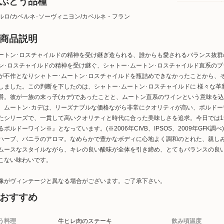
ぶどう品種
ルロ/カベルネ･ソーヴィニヨン/カベルネ・フラン
商品説明
ートン･ロスチャイルドの精神を受け継ぎ造られる、誰からも愛されるバランス抜群
ン･ロスチャイルドの精神を受け継ぐ、シャトー･ムートン･ロスチャイルド直系のブ
が不作となりシャトー･ムートン･ロスチャイルドを瓶詰めできなかったことから、
しました。この判断を下したのは、シャトー･ムートン･ロスチャイルドに 様々な革
爵。彼が一族の末っ子(カデ)であったことと、ムートン直系のワインという意味を
。ムートン･カデは、リーズナブルな価格ながら非常にクオリティが高い、ボルド
たシリーズで、一貫して高いクオリティと時代に合った美味しさを追求。今日では1
るボルドーワイン※』となっています。(※2006年CIVB、IPSOS、2009年GFK
ハーブ、バニラのアロマ。なめらかで豊かなボディに心地よく調和のとれた、親し
ムースなスタイルながら、キレの良い酸味が全体を引き締め、とてもバランスの良
こない味わいです。
像がヴィンテージと異なる場合がございます。ご了承下さい。
おすすめ
う料理
牛ヒレ肉のステーキ
飲み頃温度