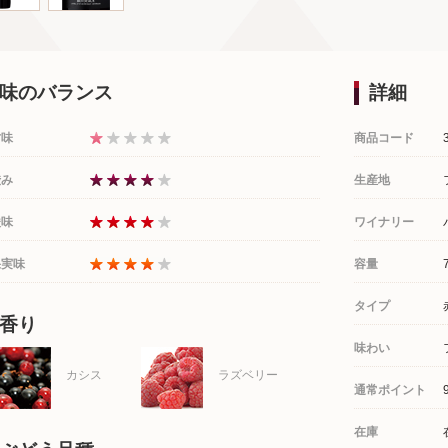
味のバランス
詳細
甘味
商品コード
渋み
生産地
酸味
ワイナリー
果実味
容量
タイプ
香り
味わい
カシス
ラズベリー
通常ポイント
在庫