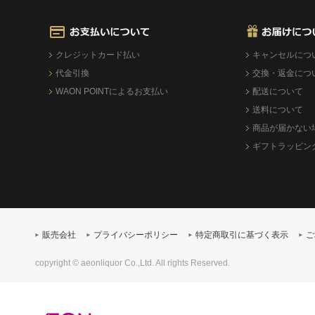
クレジットカード払い
キャンセルにつ
代金引換
交換・返金につ
WAON POINTによるお支払い
配送について
送料について
商品が届かない
ギフトラッピン
販売会社
プライバシーポリシー
特定商取引に基づく表示
ご
copyright © aeonliquor Co.,Ltd. All rights Reserved.