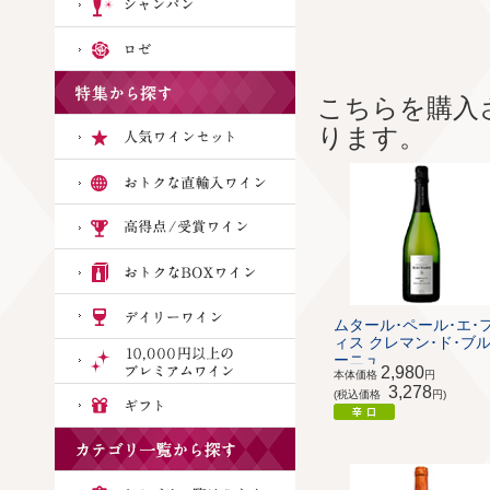
こちらを購入
ります。
ムタール･ペール･エ･
ィス クレマン･ド･ブ
ーニュ ...
2,980
本体価格
円
3,278
(税込価格
円)