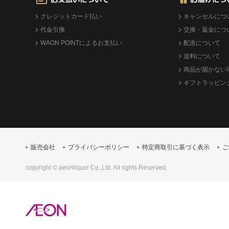
クレジットカード払い
キャンセルにつ
代金引換
交換・返金につ
WAON POINTによるお支払い
配送について
送料について
商品が届かない
ギフトラッピン
販売会社
プライバシーポリシー
特定商取引に基づく表示
ご
copyright © aeonliquor Co.,Ltd. All rights Reserved.