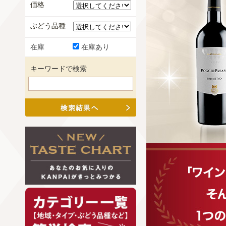
価格
ぶどう品種
在庫
在庫あり
キーワードで検索