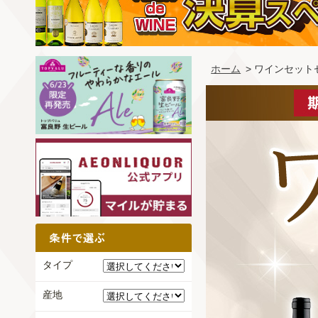
ホーム
> ワインセット
タイプ
産地