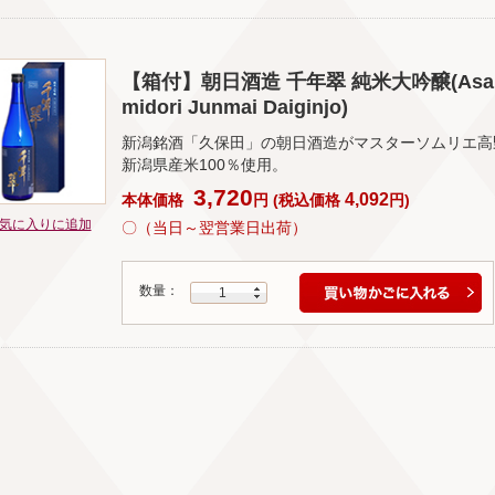
【箱付】朝日酒造 千年翠 純米大吟醸(Asahi Sa
midori Junmai Daiginjo)
新潟銘酒「久保田」の朝日酒造がマスターソムリエ高
新潟県産米100％使用。
3,720
4,092
本体価格
円
(
税込価格
円
)
気に入りに追加
〇（当日～翌営業日出荷）
数量：
1