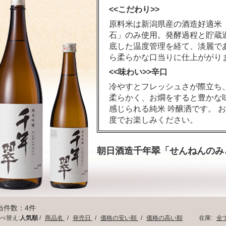
<<こだわり>>
原料米は新潟県産の酒造好適米
石」のみ使用。発酵過程と貯蔵
底した温度管理を経て、淡麗で
ら柔らかな口当りに仕上ががり
<<味わい>>辛口
冷やすとフレッシュさが際立ち、
柔らかく、お燗をすると豊かな
感じられる純米 吟醸洒です。 
度でお楽しみください。
朝日酒造千年翠「せんねんのみ
当件数：4件
べ替え:
人気順
/
商品名
/
発売日
/
価格の安い順
/
価格の高い順
在庫:
全