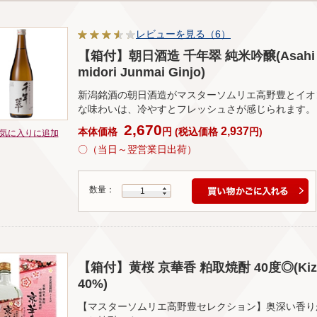
レビューを見る（6）
【箱付】朝日酒造 千年翠 純米吟醸(Asahi Sake
midori Junmai Ginjo)
新潟銘酒の朝日酒造がマスターソムリエ高野豊とイオ
な味わいは、冷やすとフレッシュさが感じられます。
2,670
2,937
本体価格
円
(
税込価格
円
)
気に入りに追加
〇（当日～翌営業日出荷）
数量：
1
【箱付】黄桜 京華香 粕取焼酎 40度◎(Kizakur
40%)
【マスターソムリエ高野豊セレクション】奥深い香り