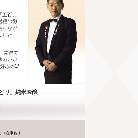
「五百万
過程の徹
ありなが
ました。
 常温で
味わいが
お好みの温
どり」純米吟醸
て
/
在庫あり