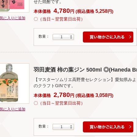
せた焼酎です。
4,780
5,258
本体価格
円
(
税込価格
円
)
気に入りに追加
〇（当日～翌営業日出荷）
数量：
1
羽田麦酒 柿の葉ジン 500ml ◎(Haneda Brewe
【マスターソムリエ高野豊セレクション】愛知県みよ
のクラフトGINです。
2,780
3,058
本体価格
円
(
税込価格
円
)
〇（当日～翌営業日出荷）
気に入りに追加
数量：
1