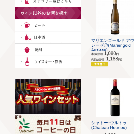
マリエンゴールド ア
レーゼ◎(Mariengold
Auslese)
1,080
本体価格
円
1,188
(税込価格
円)
シャトー･ウルトゥ
(Chateau Hourtou)