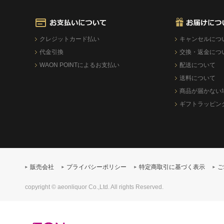
クレジットカード払い
キャンセルにつ
代金引換
交換・返金につ
WAON POINTによるお支払い
配送について
送料について
商品が届かない
ギフトラッピン
販売会社
プライバシーポリシー
特定商取引に基づく表示
ご
copyright © aeonliquor Co.,Ltd. All rights Reserved.