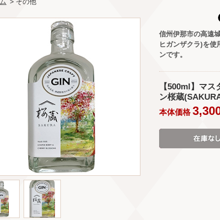
ム
> その他
信州伊那市の高遠城
ヒガンザクラ)を使
ンです。
【500ml】マ
ン桜蔵(SAKURA)
3,30
本体価格