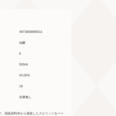
4973808890011
仙醸
0
500ml
43.00%
18
在庫無し
です。国産原料米から蒸留したスピリッツをベー