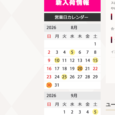
ス
や
合
イ
ユ