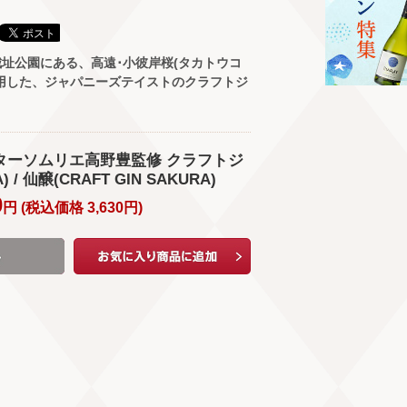
址公園にある、高遠･小彼岸桜(タカトウコ
用した、ジャパニーズテイストのクラフトジ
スターソムリエ高野豊監修 クラフトジ
 / 仙醸(CRAFT GIN SAKURA)
0
円 (
税込価格
3,630
円
)