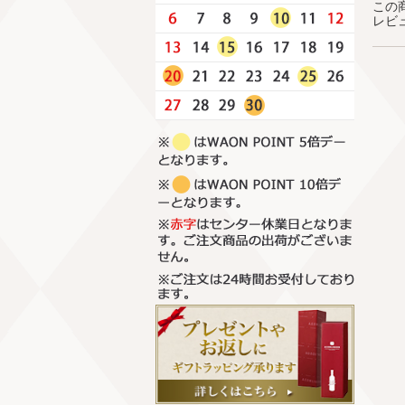
この
レビ