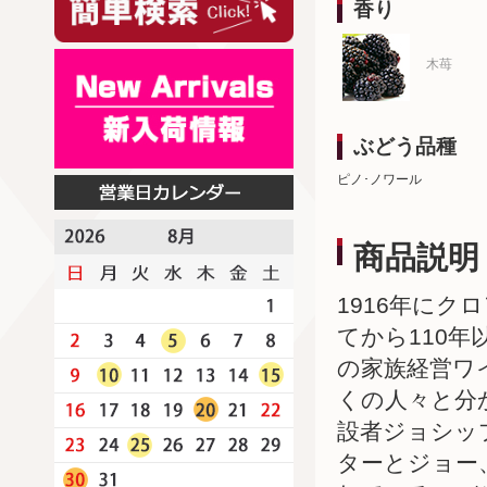
香り
木苺
ぶどう品種
ピノ･ノワール
商品説明
1916年に
てから110
の家族経営ワ
くの人々と分
設者ジョシッ
ターとジョー