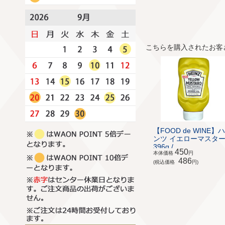
こちらを購入されたお客
【FOOD de WINE】
ンツ イエローマスタ
396g / ...
450
本体価格
円
486
(税込価格
円)