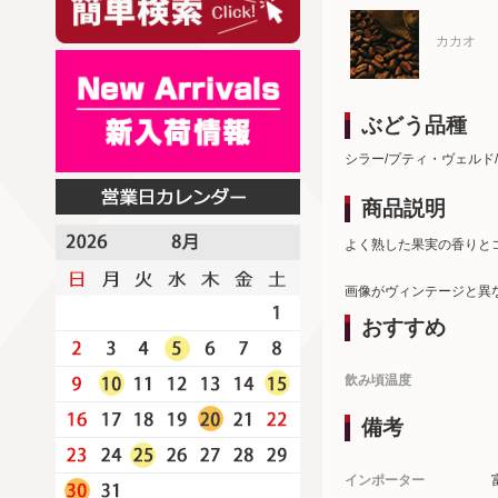
カカオ
ぶどう品種
シラー/プティ・ヴェルド
商品説明
よく熟した果実の香りと
画像がヴィンテージと異
おすすめ
飲み頃温度
備考
インポーター