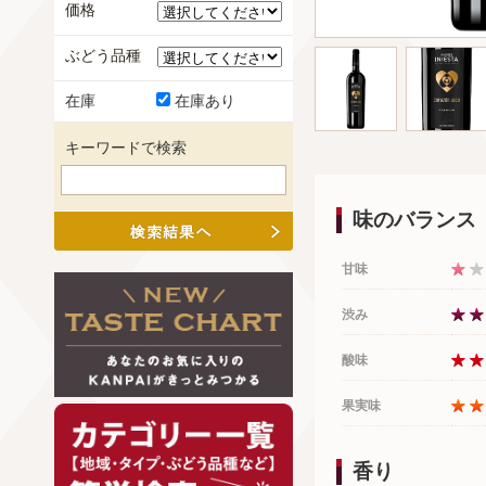
価格
ぶどう品種
在庫
在庫あり
キーワードで検索
味のバランス
甘味
渋み
酸味
果実味
香り