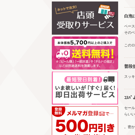
白泡
ベース
そのベ
このロ
普段
スッキ
ｺｽﾊ
セール
らいい
。密か