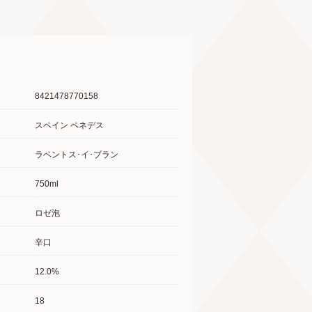
8421478770158
スペイン ペネデス
ラベントス･イ･ブラン
750ml
ロゼ泡
辛口
12.0%
18