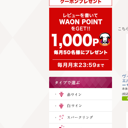
こち
ヴ
エ
ーガ
本
(税