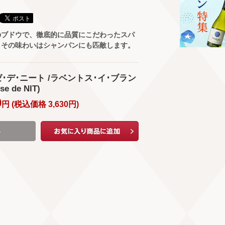
のブドウで、徹底的に品質にこだわったスパ
。その味わいはシャンパンにも匹敵します。
･デ･ニート /ラベントス･イ･ブラン
se de NIT)
0
円 (
税込価格
3,630
円
)