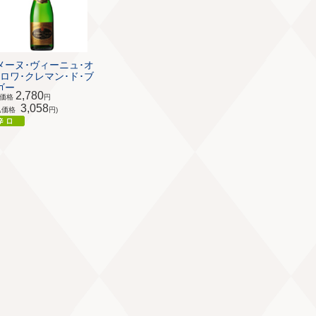
メーヌ･ヴィーニュ･オ
･ロワ･クレマン･ド･ブ
ー...
2,780
体価格
円
3,058
込価格
円)