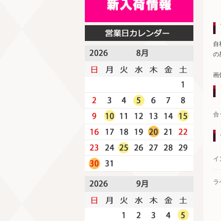
自
の
画
合
イ
ラ