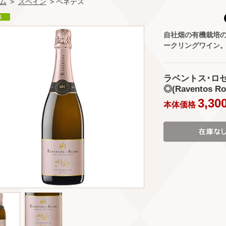
ム
>
スペイン
> ペネデス
自社畑の有機栽培
ークリングワイン
ラベントス･ロゼ
◎(Raventos Ro
3,30
本体価格