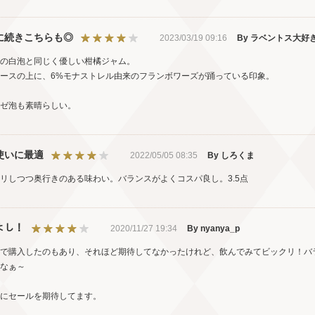
に続きこちらも◎
2023/03/19 09:16
By ラベントス大好
の白泡と同じく優しい柑橘ジャム。
ースの上に、6%モナストレル由来のフランボワーズが踊っている印象。
ゼ泡も素晴らしい。
使いに最適
2022/05/05 08:35
By しろくま
リしつつ奥行きのある味わい。バランスがよくコスパ良し。3.5点
ﾟよし！
2020/11/27 19:34
By nyanya_p
で購入したのもあり、それほど期待してなかったけれど、飲んでみてビックリ！バ
なぁ～
にセールを期待してます。