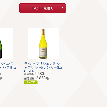
ル･エ･フ
ラ･シャブリジェンヌ シ
･ド･ブルゴ
ャブリ レ･セレンガー(La
Chabli...
2,580
円
本体価格
円
8
2,838
円)
(税込価格
円)