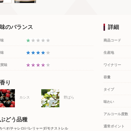
味のバランス
詳細
甘味
商品コード
酸味
生産地
果実味
ワイナリー
容量
香り
タイプ
カシス
野ばら
味わい
アルコール度数
ぶどう品種
通常ポイント
カベオ/チャレロ/パレリャーダ/モナストレル