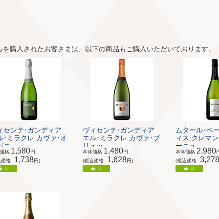
らを購入されたお客さまは、以下の商品もご購入いただいております。
ィセンテ･ガンディア
ヴィセンテ･ガンディア
ムタール･ペー
ル･ミラクレ カヴァ･オ
エル･ミラクレ カヴァ･ブ
ィス クレマン
ニ...
リュッ...
ーニュ ...
1,580
1,480
2,980
体価格
円
本体価格
円
本体価格
1,738
1,628
3,27
込価格
円)
(税込価格
円)
(税込価格