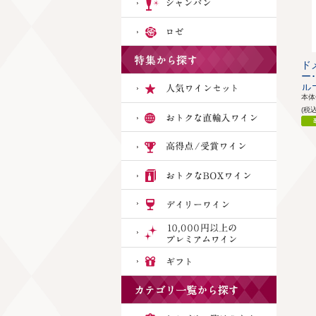
ド
ー
ルゴ
本
(税