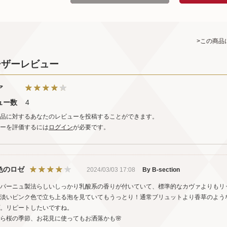
>この商品
ーザーレビュー
ア
ュー数
4
品に対するあなたのレビューを投稿することができます。
ーを評価するには
ログイン
が必要です。
色のロゼ
2024/03/03 17:08
By B-section
パーニュ製法らしいしっかり乳酸系の香りが付いていて、標準的なカヴァよりもリ
淡いピンク色で立ち上る泡を見ていてもうっとり！通常ブリュットより香草のよう
。リピートしたいですね。
ら桜の季節、お花見に使ってもお洒落かも🌸