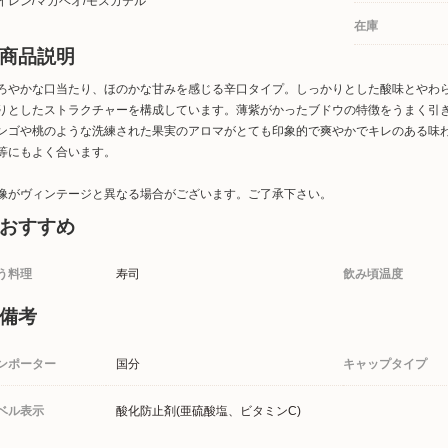
イレン/マカベオ/モスカテル
在庫
商品説明
ろやかな口当たり、ほのかな甘みを感じる辛口タイプ。しっかりとした酸味とやわ
りとしたストラクチャーを構成しています。薄紫がかったブドウの特徴をうまく引
ンゴや桃のような洗練された果実のアロマがとても印象的で爽やかでキレのある味
等にもよく合います。
像がヴィンテージと異なる場合がございます。ご了承下さい。
おすすめ
う料理
寿司
飲み頃温度
備考
ンポーター
国分
キャップタイプ
ベル表示
酸化防止剤(亜硫酸塩、ビタミンC)