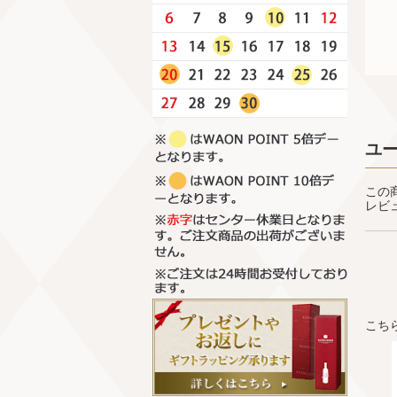
ユ
この
レビ
こち