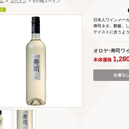
ム
>
スペイン
> その他スペイン
日本人ワインメー
寿司ネタ、酢飯、
テイストに合うよ
オロヤ･寿司ワイン 
1,28
本体価格