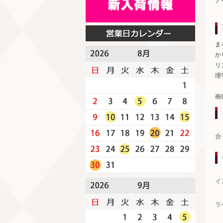
ア
ま
か
リ
理
画
合
イ
ラ