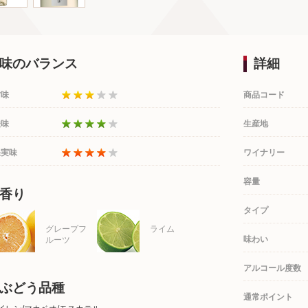
味のバランス
詳細
甘味
商品コード
酸味
生産地
果実味
ワイナリー
容量
香り
タイプ
グレープフ
ライム
味わい
ルーツ
アルコール度数
ぶどう品種
通常ポイント