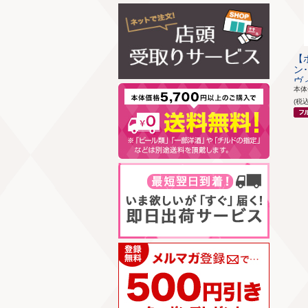
【
ン
ヴィ
本
(税