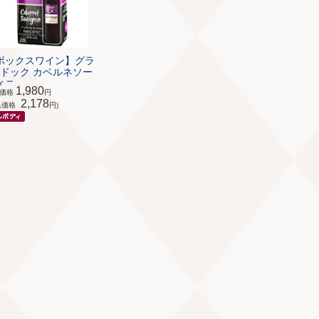
ボックスワイン】グラ
･ドック カベルネソー
ニ...
1,980
体価格
円
2,178
込価格
円)