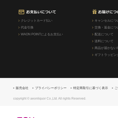
クレジットカード払い
キャンセルにつ
代金引換
交換・返金につ
WAON POINTによるお支払い
配送について
送料について
商品が届かない
ギフトラッピン
販売会社
プライバシーポリシー
特定商取引に基づく表示
ご
copyright © aeonliquor Co.,Ltd. All rights Reserved.