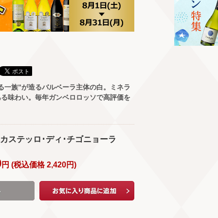
る一族”が造るバルベーラ主体の白。ミネラ
ある味わい。毎年ガンベロロッソで高評価を
 / カステッロ･ディ･チゴニョーラ
0
円 (
税込価格
2,420
円
)