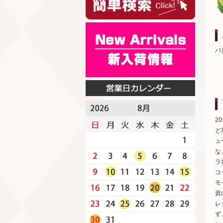
バ
2
ど
ュ
な
ラ
コ
モ
資
レ
ず