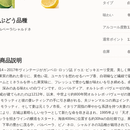
タイプ
味わい
ぶどう品種
アルコール度数
1
ルベーラ/シャルドネ
通常ポイント
1
在庫
商品説明
014～2017年ヴィンテージがガンベロ･ロッソ誌 ドゥエ･ビッキエーリ受賞。美
果実の熟れた香りに、黄色い花、ユーカリを想わせるハーブ香、白胡椒など繊細で
ームとミネラルを伴った果実味に、フレッシュで豊かな酸が味わいを引き締める。
、深みのある味わいの白ワインです。ロンバルディア、オルトレポ･パヴェーゼの地に
城)が建てられたのは1212年。以来、中世より約800年間オルトレポ･パヴェーゼ
･モラッティと彼の妻レティシアの手に引き継がれる。夫ジャンマルコの弟はインテ
･モラッティ、そして妻は元ミラノ市長。イタリア屈指の華やかな系譜を持つ夫妻
により、古城は素晴らしいセラーとして新たな命を吹き込まれ、1995年より「天才
ッラを招きワインの醸造をスタート。海抜400mに位置する約30haの自社畑では
、下草の豊かに茂る中、バルベーラ、ピノ･ネロ、シャルドネの3品種が栽培されて