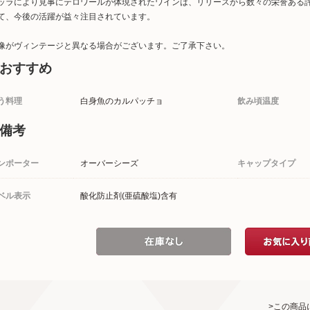
ッラにより見事にテロワールが体現されたワインは、リリースから数々の栄誉ある
て、今後の活躍が益々注目されています。
像がヴィンテージと異なる場合がございます。ご了承下さい。
おすすめ
う料理
白身魚のカルパッチョ
飲み頃温度
備考
ンポーター
オーバーシーズ
キャップタイプ
ベル表示
酸化防止剤(亜硫酸塩)含有
>この商品