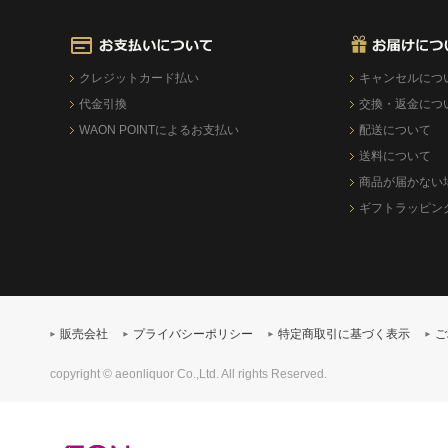
クレジットカード払い
キャンセルにつ
代金引換
交換・返金につ
WAON POINTによるお支払い
配送について
送料について
商品が届かない
ギフトラッピン
販売会社
プライバシーポリシー
特定商取引に基づく表示
ご
copyright © aeonliquor Co.,Ltd. All rights Reserved.