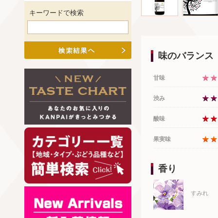
キーワードで検索
味のバランス
甘味
渋み
酸味
果実味
香り
すみれ