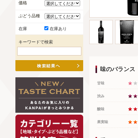
価格
ぶどう品種
在庫
在庫あり
キーワードで検索
味のバランス
甘味
渋み
酸味
果実味