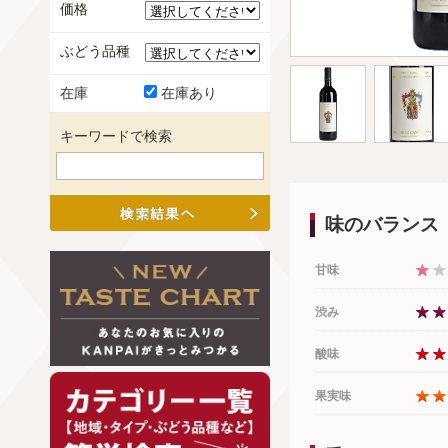
価格
ぶどう品種
在庫
在庫あり
キーワードで検索
味のバランス
甘味
渋み
酸味
果実味