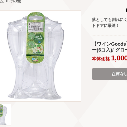
ム
> その他
落としても割れに
トドアに最適！
【ワインGoo
ー(6コ入)/ グローバ
1,00
本体価格