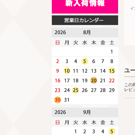
イ
ユ
この
レビ