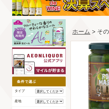
ホーム
> そ
タイプ
産地