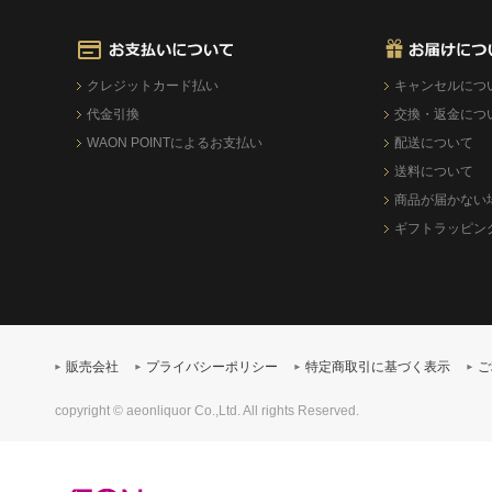
クレジットカード払い
キャンセルにつ
代金引換
交換・返金につ
WAON POINTによるお支払い
配送について
送料について
商品が届かない
ギフトラッピン
販売会社
プライバシーポリシー
特定商取引に基づく表示
ご
copyright © aeonliquor Co.,Ltd. All rights Reserved.