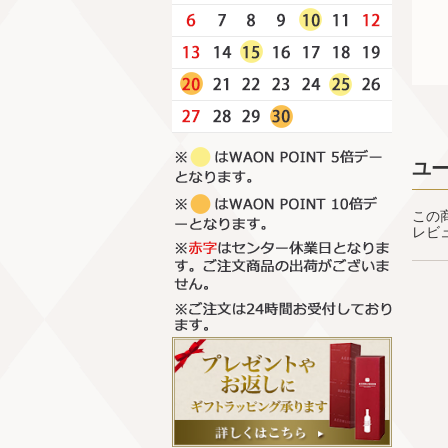
ユ
この
レビ