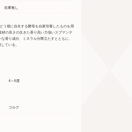
在庫無し
ぶどう畑に自生する酵母を自家培養したものを用
素材の良さの生きた香り高い力強いスプマンテ
かな香り成分、ミネラル分際立たすとともに、
現している。
4～6度
コルク