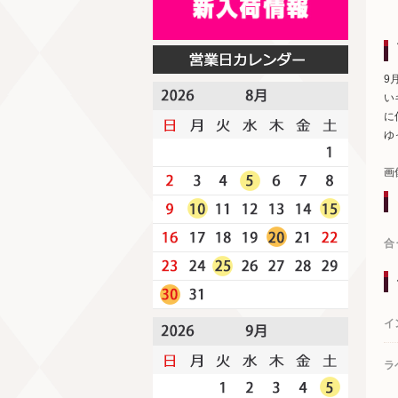
9
い
に
ゆ
画
合
イ
ラ