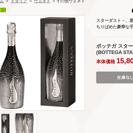
ム
>
イタリア
>
ヴェネト
> その他ヴェネト
スターダスト－、星
ちりばめた豪華な
ボッテガ スター
(BOTTEGA STA
15,8
本体価格