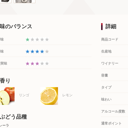
味のバランス
詳細
甘味
商品コード
酸味
生産地
果実味
ワイナリー
容量
香り
タイプ
リンゴ
レモン
味わい
アルコール度数
ぶどう品種
通常ポイント
レーラ