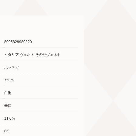
8005829980320
イタリア ヴェネト その他ヴェネト
ボッテガ
750ml
白泡
辛口
11.0％
86