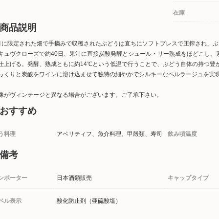
在庫
商品説明
月に限定された畑で手摘みで収穫されたぶどうは直ちにソフトプレスで圧搾され、
キュヴクローズで約40日、果汁に直接炭酸発酵とシュール・リー熟成をほどこし、
仕上げる。発酵、熟成ともに約14℃という低温で行うことで、ぶどう自体の持つ豊
っくりと炭酸をワインに溶け込ませて独特の細やかでシルキーなペルラージュを実
像がヴィンテージと異なる場合がございます。ご了承下さい。
おすすめ
う料理
アペリティフ、魚介料理、甲殻類、寿司
飲み頃温度
備考
ンポーター
日本酒類販売
キャップタイプ
ベル表示
酸化防止剤（亜硫酸塩）