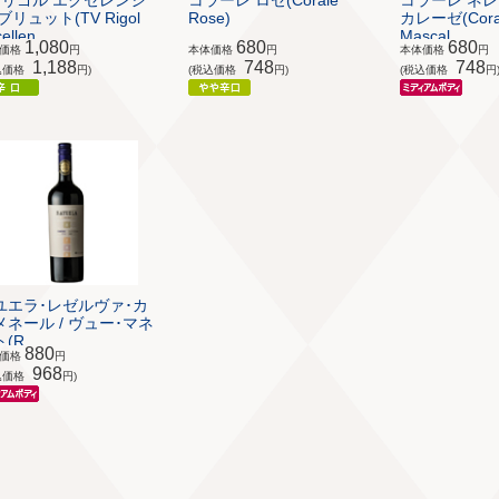
V リゴル エクセレンシ
コラーレ ロゼ(Corale
コラーレ ネレ
ブリュット(TV Rigol
Rose)
カレーゼ(Corale
ellen...
Mascal...
1,080
680
680
体価格
円
本体価格
円
本体価格
円
1,188
748
748
込価格
円)
(税込価格
円)
(税込価格
円
ユエラ･レゼルヴァ･カ
メネール / ヴュー･マネ
(R...
880
体価格
円
968
込価格
円)