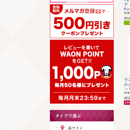
T
ア 
Exc
本
(税
ラ
ル
ント
本
(税