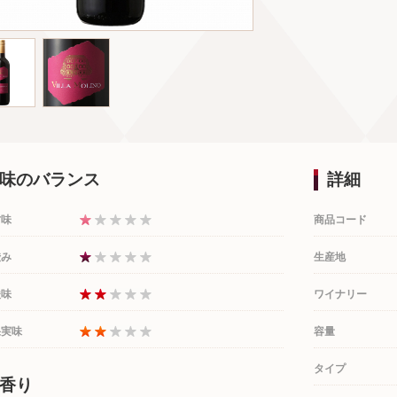
味のバランス
詳細
甘味
商品コード
渋み
生産地
酸味
ワイナリー
果実味
容量
タイプ
香り