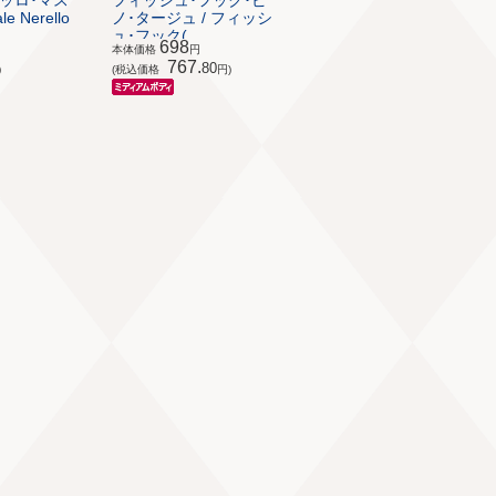
ッロ･マス
フィッシュ･フック･ピ
 Nerello
ノ･タージュ / フィッシ
ュ･フック(...
698
本体価格
円
767.
80
)
(税込価格
円)