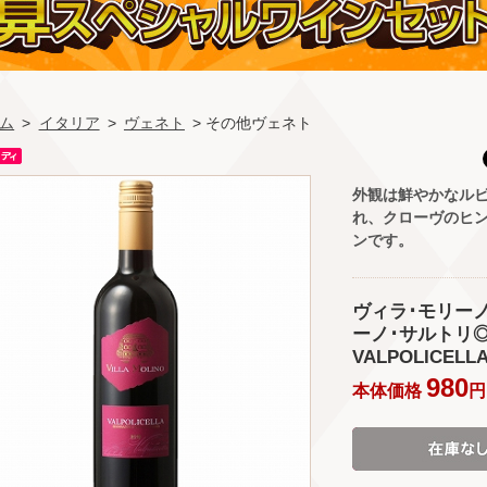
ム
>
イタリア
>
ヴェネト
> その他ヴェネト
外観は鮮やかなル
れ、クローヴのヒ
ンです。
ヴィラ･モリーノ
ーノ･サルトリ◎(V
VALPOLICELL
980
本体価格
円 