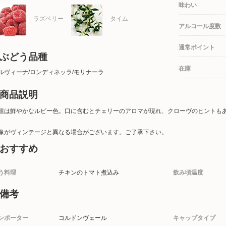
味わい
ラズベリー
タイム
アルコール度数
通常ポイント
ぶどう品種
在庫
ルヴィーナ/ロンディネッラ/モリナーラ
商品説明
観は鮮やかなルビー色。口に含むとチェリーのアロマが現れ、クローヴのヒントも
像がヴィンテージと異なる場合がございます。ご了承下さい。
おすすめ
う料理
チキンのトマト煮込み
飲み頃温度
備考
ンポーター
コルドンヴェール
キャップタイプ