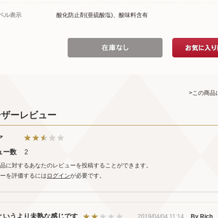
ベル表示
酸化防止剤(亜硫酸塩)、酸味料含有
>この商品
ーザーレビュー
ア
ュー数
2
品に対するあなたのレビューを投稿することができます。
ーを評価するには
ログイン
が必要です。
というより未熟な感じです
2019/04/04 11:14
By Rich