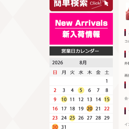
コ
外
画
合
イ