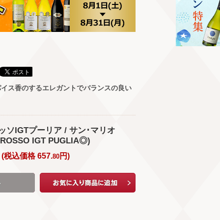
パイス香のするエレガントでバランスの良い
ッソIGTプーリア / サン･マリオ
ROSSO IGT PUGLIA◎)
(
税込価格
657.
円
)
80