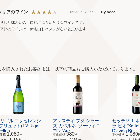
タリアのワイン
2023/05/06 17:52
By oece
りした味わいの、肉料理に合いそうなワインです。
ア州のワインは、赤も白もハズレがないと思います。
らを購入されたお客さまは、以下の商品もご購入いただいております。
V リゴル エクセレンシ
アレスティ プダ シラー
セッテソリ ネ
ブリュット(TV Rigol
ズ カベルネ･ソーヴィニ
ラ ビオ(Setteso
ellen...
ヨン(Are...
D'avola Bi...
1,080
680
1,080
体価格
円
本体価格
円
本体価格
1,188
748
1,18