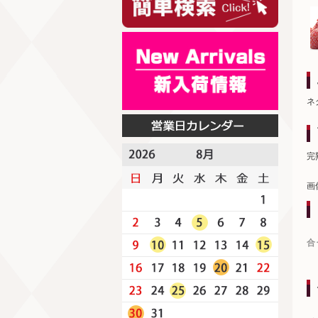
ネ
完
画
合