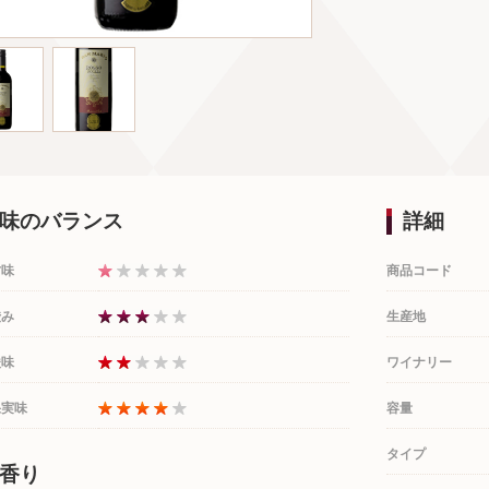
味のバランス
詳細
甘味
商品コード
渋み
生産地
酸味
ワイナリー
果実味
容量
タイプ
香り