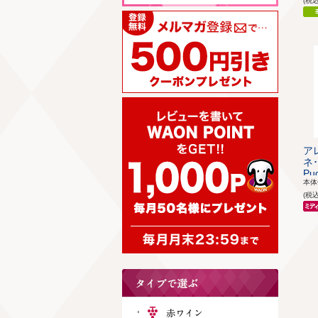
(税
ア
ネ･
Pud
本
(税