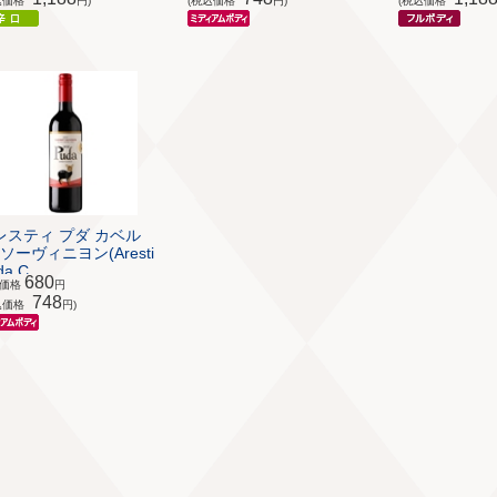
込価格
円)
(税込価格
円)
(税込価格
レスティ プダ カベル
ソーヴィニヨン(Aresti
a C...
680
体価格
円
748
込価格
円)