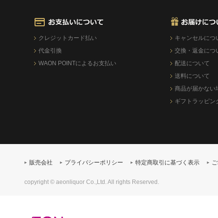
クレジットカード払い
キャンセルにつ
代金引換
交換・返金につ
WAON POINTによるお支払い
配送について
送料について
商品が届かない
ギフトラッピン
販売会社
プライバシーポリシー
特定商取引に基づく表示
ご
copyright © aeonliquor Co.,Ltd. All rights Reserved.