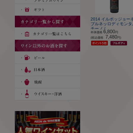
2014 イルポッジョー
ブルネッロディモンタ
チーノ /...
6,800
本体価格
円
7,480
(税込価格
円)