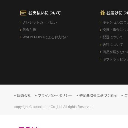
クレジットカード払い
キャンセルにつ
代金引換
交換・返金につ
WAON POINTによるお支払い
配送について
送料について
商品が届かない
ギフトラッピン
販売会社
プライバシーポリシー
特定商取引に基づく表示
ご
copyright © aeonliquor Co.,Ltd. All rights Reserved.