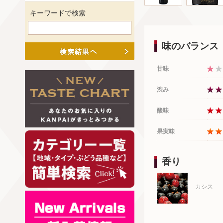
キーワードで検索
味のバランス
甘味
渋み
酸味
果実味
香り
カシス