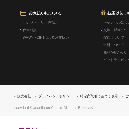
クレジットカード払い
キャンセルにつ
代金引換
交換・返金につ
WAON POINTによるお支払い
配送について
送料について
商品が届かない
ギフトラッピン
販売会社
プライバシーポリシー
特定商取引に基づく表示
ご
copyright © aeonliquor Co.,Ltd. All rights Reserved.