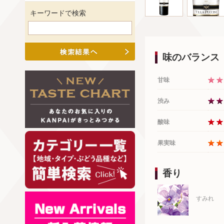
キーワードで検索
味のバランス
甘味
渋み
酸味
果実味
香り
すみれ