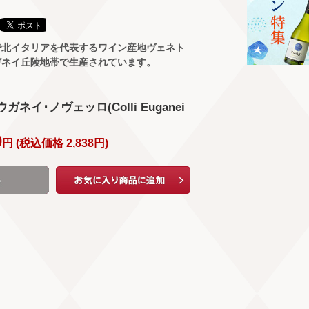
で北イタリアを代表するワイン産地ヴェネト
ガネイ丘陵地帯で生産されています。
ウガネイ･ノヴェッロ(Colli Euganei
0
円 (
税込価格
2,838
円
)