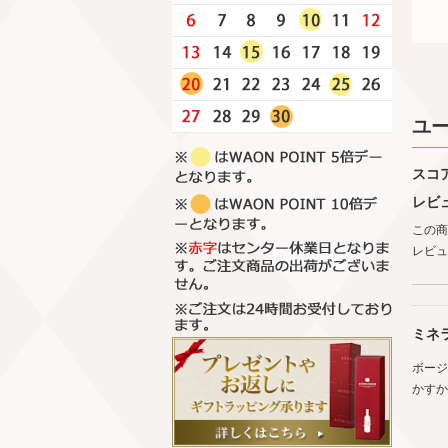
ユ
スコ
レビ
この商
レビュ
ミネ
ボージ
かすか