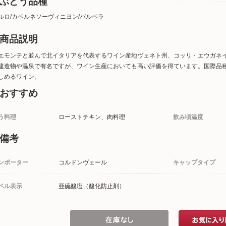
ぶどう品種
ルロ/カベルネソーヴィニヨン/バルベラ
商品説明
エモンテと並んで北イタリアを代表するワイン産地ヴェネト州、コッリ・エウガネ
建造物や温泉で有名ですが、ワイン生産においても高い評価を得ています。国際品
しめるワイン。
おすすめ
う料理
ローストチキン、肉料理
飲み頃温度
備考
ンポーター
コルドンヴェール
キャップタイプ
ベル表示
亜硫酸塩（酸化防止剤）