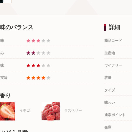
味のバランス
詳細
甘味
商品コード
渋み
生産地
酸味
ワイナリー
果実味
容量
タイプ
香り
味わい
イチゴ
ラズベリー
通常ポイント
在庫