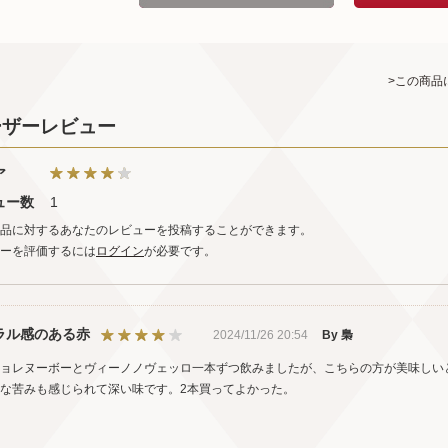
>この商品
ーザーレビュー
ア
ュー数
1
品に対するあなたのレビューを投稿することができます。
ーを評価するには
ログイン
が必要です。
ラル感のある赤
2024/11/26 20:54
By 梟
ョレヌーボーとヴィーノノヴェッロ一本ずつ飲みましたが、こちらの方が美味しい
な苦みも感じられて深い味です。2本買ってよかった。