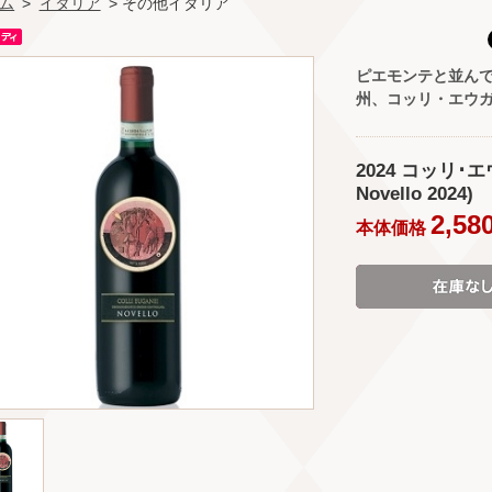
ム
>
イタリア
> その他イタリア
ピエモンテと並ん
州、コッリ・エウ
2024 コッリ･エ
Novello 2024)
2,58
本体価格