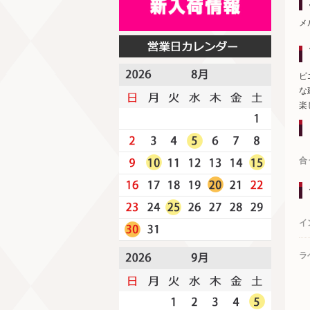
メ
ピ
な
楽
合
イ
ラ