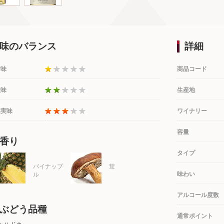
味のバランス
詳細
甘味
商品コード
酸味
生産地
果実味
ワイナリー
容量
香り
タイプ
パイナップ
茸
味わい
ル
アルコール度数
ぶどう品種
通常ポイント