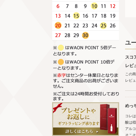
ユ
スコ
レビ
この商
レビュ
めっ
コレは
酸は穏
アルコ
そこそ