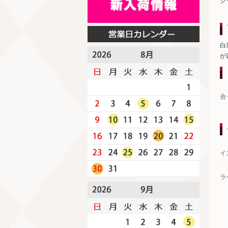
シ
白
が
合
イ
ラ