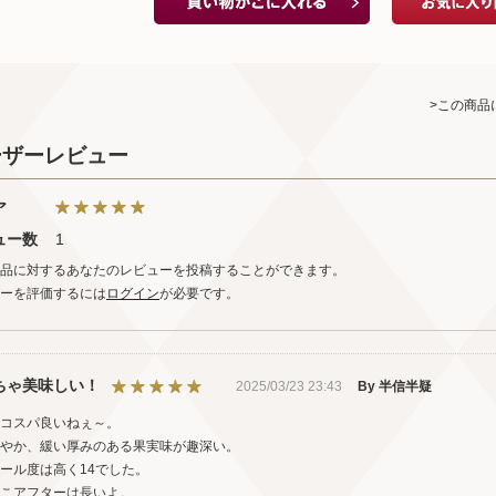
>この商品
ーザーレビュー
ア
ュー数
1
品に対するあなたのレビューを投稿することができます。
ーを評価するには
ログイン
が必要です。
ちゃ美味しい！
2025/03/23 23:43
By 半信半疑
コスパ良いねぇ～。
やか、緩い厚みのある果実味が趣深い。
ール度は高く14でした。
こアフターは長いよ。