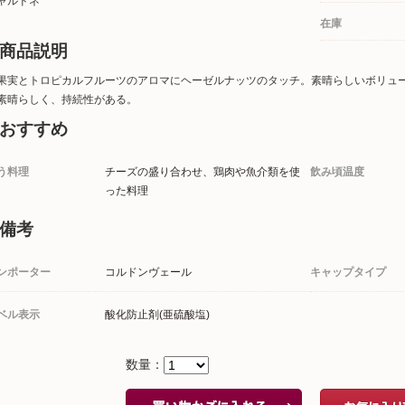
ャルドネ
在庫
商品説明
果実とトロピカルフルーツのアロマにヘーゼルナッツのタッチ。素晴らしいボリュ
素晴らしく、持続性がある。
おすすめ
う料理
チーズの盛り合わせ、鶏肉や魚介類を使
飲み頃温度
った料理
備考
ンポーター
コルドンヴェール
キャップタイプ
ベル表示
酸化防止剤(亜硫酸塩)
数量：