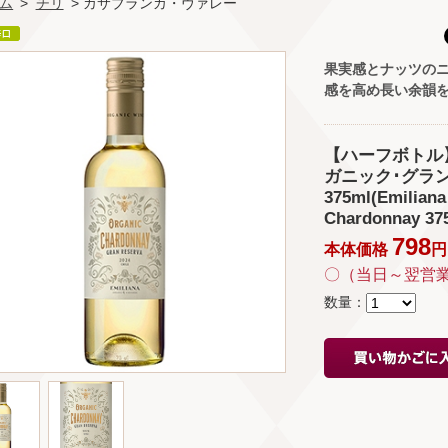
ム
>
チリ
> カサブランカ・ヴァレー
果実感とナッツの
感を高め長い余韻
【ハーフボトル
ガニック･グラ
375ml(Emiliana
Chardonnay 37
798
本体価格
円 
〇（当日～翌営
数量：