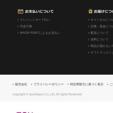
クレジットカード払い
キャンセルにつ
代金引換
交換・返金につ
WAON POINTによるお支払い
配送について
送料について
商品が届かない
ギフトラッピン
販売会社
プライバシーポリシー
特定商取引に基づく表示
ご
copyright © aeonliquor Co.,Ltd. All rights Reserved.