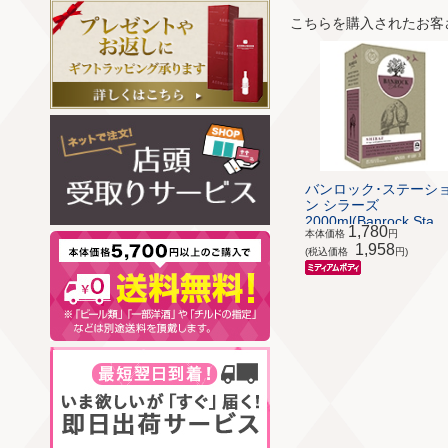
こちらを購入されたお客
バンロック･ステーシ
ン シラーズ
2000ml(Banrock Sta...
1,780
本体価格
円
1,958
(税込価格
円)