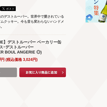
達のデストルーパー。世界中で愛されている
アムクッキー。今も昔も変わらないハンドメ
い。
WINE】デストルーパー ベーカリー缶
ールス･デストルーパー
R BOUL ANGERIE ◎)
0
円 (
税込価格
3,024
円
)