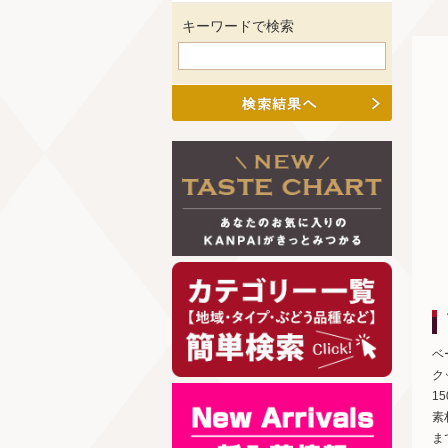
キーワードで検索
ベ
ク
1
素
ま