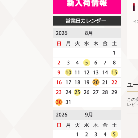
イ
ユ
この
レビ