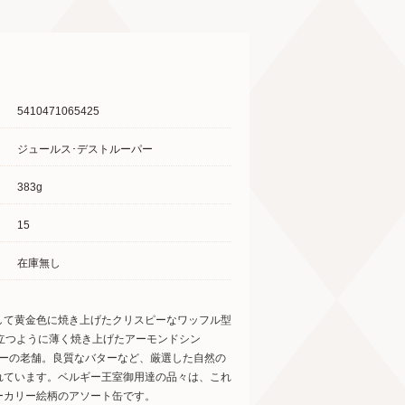
5410471065425
ジュールス･デストルーパー
383g
15
在庫無し
して黄金色に焼き上げたクリスピーなワッフル型
き立つように薄く焼き上げたアーモンドシン
ッキーの老舗。良質なバターなど、厳選した自然の
れています。ベルギー王室御用達の品々は、これ
ーカリー絵柄のアソート缶です。