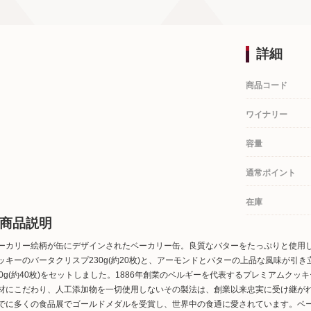
詳細
商品コード
ワイナリー
容量
通常ポイント
在庫
商品説明
ーカリー絵柄が缶にデザインされたベーカリー缶。良質なバターをたっぷりと使用
ッキーのバータクリスプ230g(約20枚)と、アーモンドとバターの上品な風味が引
50g(約40枚)をセットしました。1886年創業のベルギーを代表するプレミアムク
材にこだわり、人工添加物を一切使用しないその製法は、創業以来忠実に受け継が
でに多くの食品展でゴールドメダルを受賞し、世界中の食通に愛されています。ベ