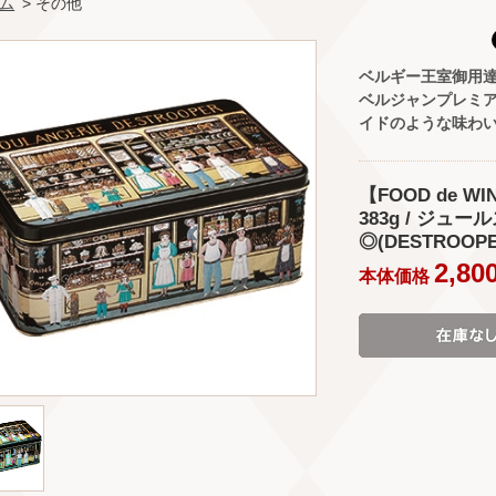
ム
> その他
ベルギー王室御用
ベルジャンプレミ
イドのような味わ
【FOOD de 
383g / ジュ
◎(DESTROOPE
2,80
本体価格