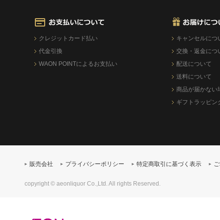
クレジットカード払い
キャンセルにつ
代金引換
交換・返金につ
WAON POINTによるお支払い
配送について
送料について
商品が届かない
ギフトラッピン
販売会社
プライバシーポリシー
特定商取引に基づく表示
ご
copyright © aeonliquor Co.,Ltd. All rights Reserved.