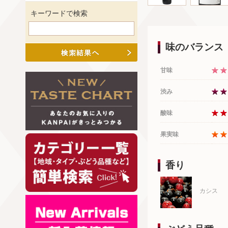
キーワードで検索
味のバランス
甘味
渋み
酸味
果実味
香り
カシス