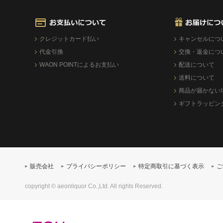
クレジットカード払い
キャンセルにつ
代金引換
交換・返金につ
WAON POINTによるお支払い
配送について
送料について
商品が届かない
ギフトラッピン
販売会社
プライバシーポリシー
特定商取引に基づく表示
ご
copyright © aeonliquor Co.,Ltd. All rights Reserved.