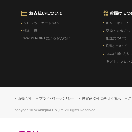
クレジットカード払い
キャンセルにつ
代金引換
交換・返金につ
WAON POINTによるお支払い
配送について
送料について
商品が届かない
ギフトラッピン
販売会社
プライバシーポリシー
特定商取引に基づく表示
ご
copyright © aeonliquor Co.,Ltd. All rights Reserved.