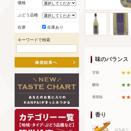
価格
ぶどう品種
在庫
在庫あり
キーワードで検索
味のバランス
甘味
酸味
果実味
香り
はちみつ