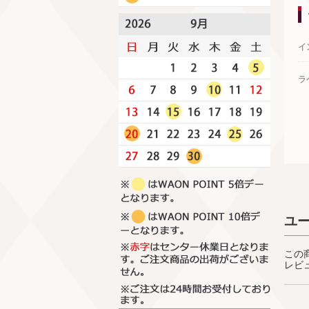
イ
ラ
ユ
この
レビ