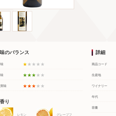
味のバランス
詳細
甘味
商品コード
酸味
生産地
果実味
ワイナリー
年代
香り
容量
レモン
グレープフ