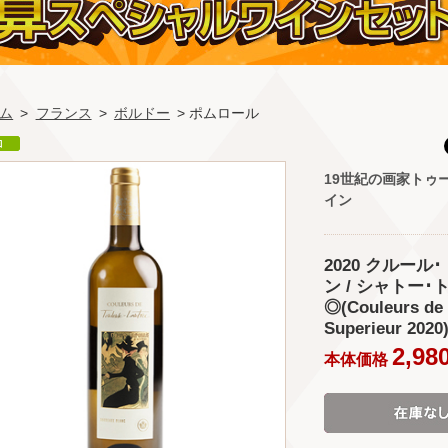
ム
>
フランス
>
ボルドー
> ポムロール
19世紀の画家トゥ
イン
2020 クルー
ン / シャトー
◎(Couleurs de
Superieur 2020
2,98
本体価格