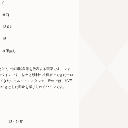
白
辛口
13.0％
16
在庫無し
と並んで後期印象派を代表する画家です。シャ
のワインです。粘土と砂利の堆積層でできたテロ
てきたシャルル・エスタジェ。近年では、HVE
きいきとした印象を感じられるワインです。
12～14度