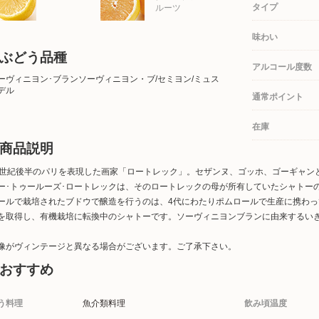
タイプ
ルーツ
味わい
ぶどう品種
アルコール度数
ーヴィニヨン･ブランソーヴィニヨン・ブ/セミヨン/ミュス
デル
通常ポイント
在庫
商品説明
9世紀後半のパリを表現した画家「ロートレック」。セザンヌ、ゴッホ、ゴーギャン
ー･トゥールーズ･ロートレックは、そのロートレックの母が所有していたシャトー
ールで栽培されたブドウで醸造を行うのは、4代にわたりポムロールで生産に携わっ
を取得し、有機栽培に転換中のシャトーです。ソーヴィニヨンブランに由来するい
像がヴィンテージと異なる場合がございます。ご了承下さい。
おすすめ
う料理
魚介類料理
飲み頃温度