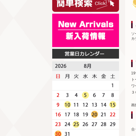
ソ
カ
1
ト
ワ
３
画
合