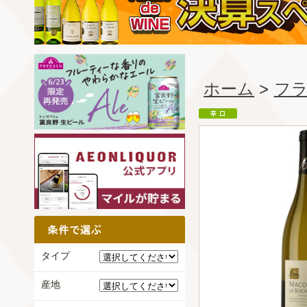
ホーム
>
フ
タイプ
産地