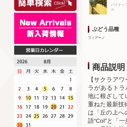
パイナッ
ル
ぶどう品種
フィアーノ
商品説明
【サクラアワ
ラがあるトラ
地に根ざして
重ねた最新技
は「丘の上への
語“Col”と