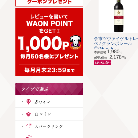
余市ツヴァイゲルトレ
ベ / グランポレール
◎(Grande ...
1,980
本体価格
円
2,178
(税込価格
円)