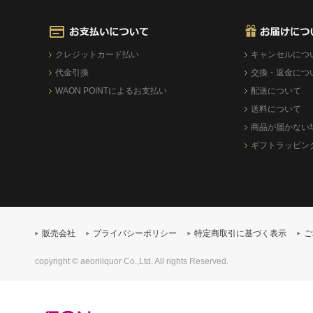
クレジットカード払い
キャンセルにつ
代金引換
交換・返金につ
WAON POINTによるお支払い
配送について
送料について
商品が届かない
ギフトラッピン
販売会社
プライバシーポリシー
特定商取引に基づく表示
ご
copyright © aeonliquor Co.,Ltd. All rights Reserved.