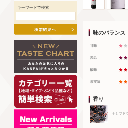
キーワードで検索
味のバランス
甘味
渋み
酸味
果実味
香り
干しブド