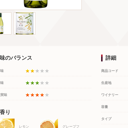
味のバランス
詳細
甘味
商品コード
酸味
生産地
果実味
ワイナリー
容量
香り
タイプ
レモン
グレープフ