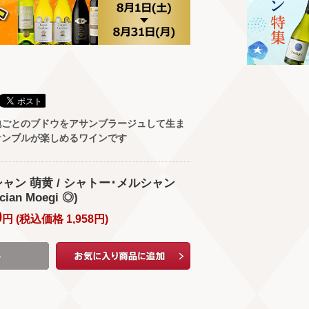
地ごとのブドウをアサンブラージュして生ま
サンブルが楽しめるワインです
ャン 萌黄 / シャトー･メルシャン
cian Moegi ◎)
0
円 (
税込価格
1,958
円
)