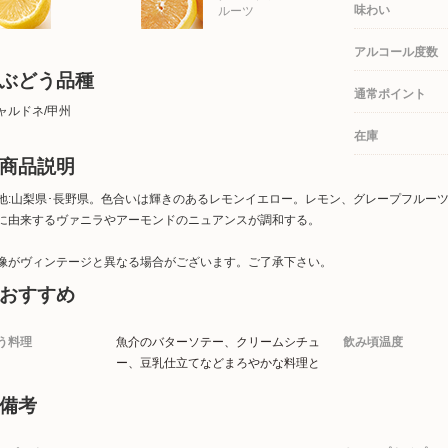
味わい
ルーツ
アルコール度数
ぶどう品種
通常ポイント
ャルドネ/甲州
在庫
商品説明
地:山梨県･長野県。色合いは輝きのあるレモンイエロー。レモン、グレープフルー
に由来するヴァニラやアーモンドのニュアンスが調和する。
像がヴィンテージと異なる場合がございます。ご了承下さい。
おすすめ
う料理
魚介のバターソテー、クリームシチュ
飲み頃温度
ー、豆乳仕立てなどまろやかな料理と
備考