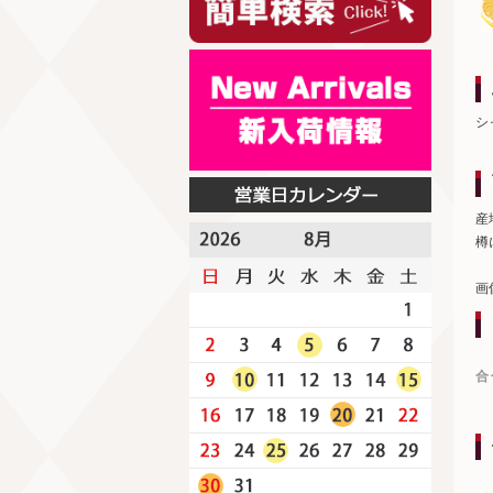
シ
産
樽
画
合