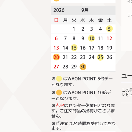
イ
ラ
ユ
この
レビ