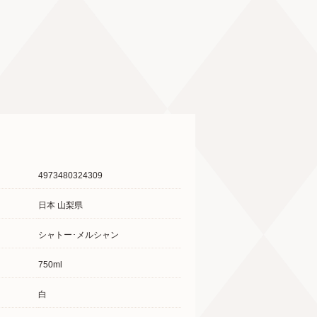
4973480324309
日本 山梨県
シャトー･メルシャン
750ml
白